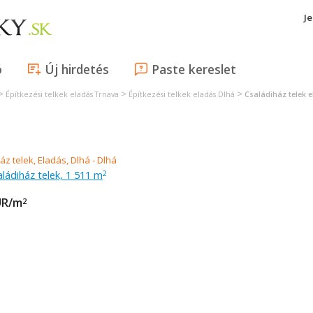
J
ó
Új hirdetés
Paste kereslet
>
>
>
Építkezési telkek eladás Trnava
Építkezési telkek eladás Dlhá
Családiház telek 
aládiház telek, 1 511 m
2
UR/m
2