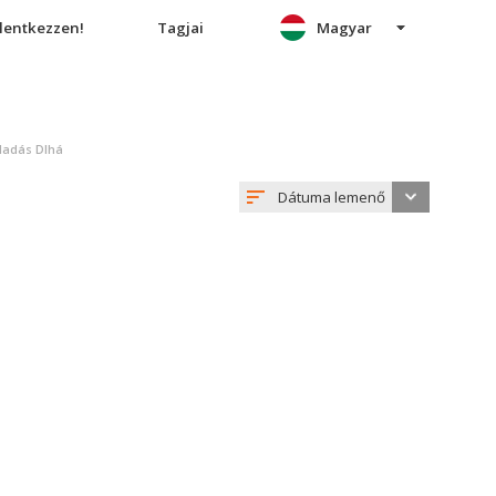
elentkezzen!
Tagjai
Magyar
eladás Dlhá
Dátuma lemenő