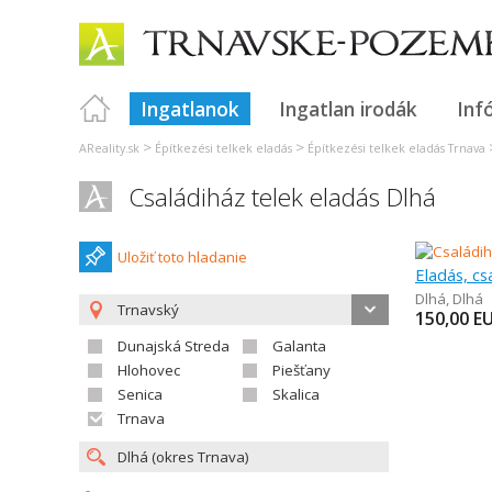
Ingatlanok
Ingatlan irodák
Inf
>
>
AReality.sk
Építkezési telkek eladás
Építkezési telkek eladás Trnava
Családiház telek eladás Dlhá
Uložiť toto hladanie
Eladás, cs
Dlhá
,
Dlhá
Trnavský
150,00
E
Dunajská Streda
Galanta
Hlohovec
Piešťany
Senica
Skalica
Trnava