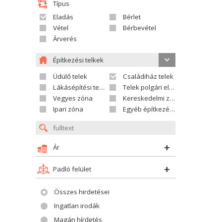
Típus
Eladás
Bérlet
Vétel
Bérbevétel
Árverés
Építkezési telkek
Üdülő telek
Családiház telek
Lákásépítési telek
Telek polgári ellátáshoz
Vegyes zóna
Kereskedelmi zóna
Ipari zóna
Egyéb építkezési telek
Ár
Padló felület
Összes hirdetései
Ingatlan irodák
Magán hírdetés