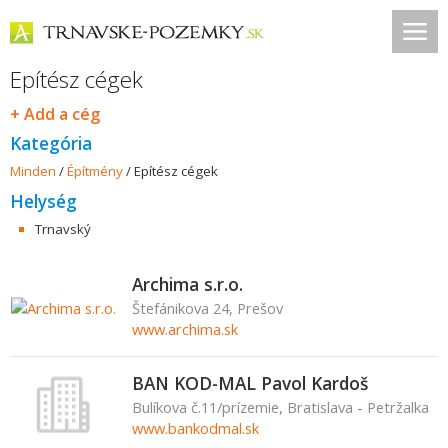
Epítész cégek
+ Add a cég
Kategória
Minden
/
Építmény
/
Epítész cégek
Helység
Trnavský
Archima s.r.o.
Štefánikova 24, Prešov
www.archima.sk
BAN KOD-MAL Pavol Kardoš
Bulíkova č.11/prízemie, Bratislava - Petržalka
www.bankodmal.sk