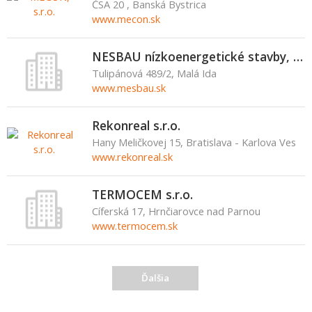
ČSA 20 , Banská Bystrica
www.mecon.sk
NESBAU nízkoenergetické stavby, s.r.o.
Tulipánová 489/2, Malá Ida
www.mesbau.sk
Rekonreal s.r.o.
Hany Meličkovej 15, Bratislava - Karlova Ves
www.rekonreal.sk
TERMOCEM s.r.o.
Cíferská 17, Hrnčiarovce nad Parnou
www.termocem.sk
Ďalšia