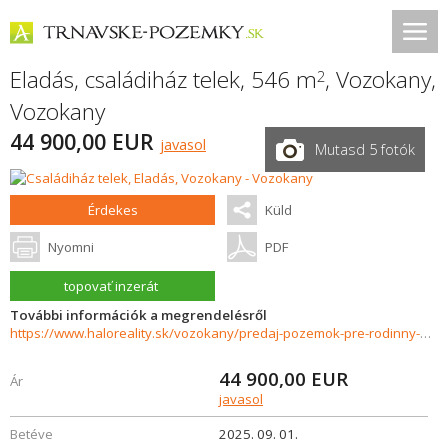
Eladás, családiház telek, 546 m
,
Vozokany
,
2
Vozokany
44 900,00 EUR
javasol
Mutasd 5 fotók
Érdekes
Küld
Nyomni
PDF
topovať inzerát
További információk a megrendelésről
https://www.haloreality.sk/vozokany/predaj-pozemok-pre-rodinny-dom---546-m2-vozokany/63166
44 900,00
EUR
Ár
javasol
Betéve
2025. 09. 01.