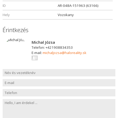
ID
AR-048A-151963 (63166)
Hely
Vozokany
Érintkezés
Michal Józsa
Telefon: +421908834353
E-mail:
michaljozsa@haloreality.sk